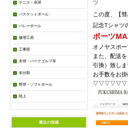
ツ
テニス・卓球
この度、【彗
バスケットボール
記念Tシャツ
バレーボール
ポーツMA
修理工房
オノヤスポー
工事部
また、配送を
木球・パークゴルフ等
引換）致しま
未分類
お手数をお掛
▽▽▽▽▽▽
野球・ソフトボール
陸上
最近の投稿