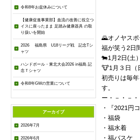
令和8年お盆休みについて
【健康促進事業部】血流の改善に役立つ
イスに座ったまま 足踏み健康器具 の取
り扱いを開始
🌄オノヤスポ
2026 福島県 U18リーグ戦 記念Tシ
福が笑う2日
ャツ
🐄1月2日(土
ハンドボール・東北大会2026 in福島 記
🐮1月３日（日
念Ｔシャツ
初売りは毎年
令和8年GWの営業について
す。
ー・－・－・
・『2021円
アーカイブ
・福袋
2026年7月
・福水着
・福バスケ
2026年6月