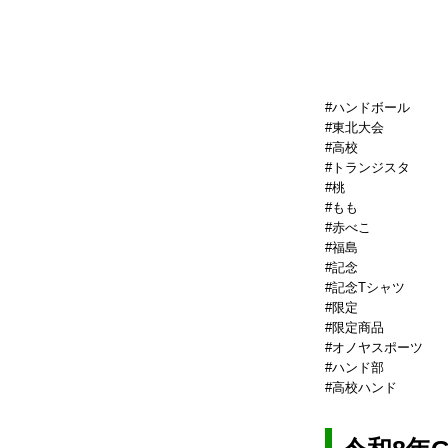
#ハンドボール
#東北大会
#高校
#トランジスタ
#桃
#もも
#赤べこ
#福島
#記念
#記念Tシャツ
#限定
#限定商品
#オノヤスポーツ
#ハンド部
#高校ハンド