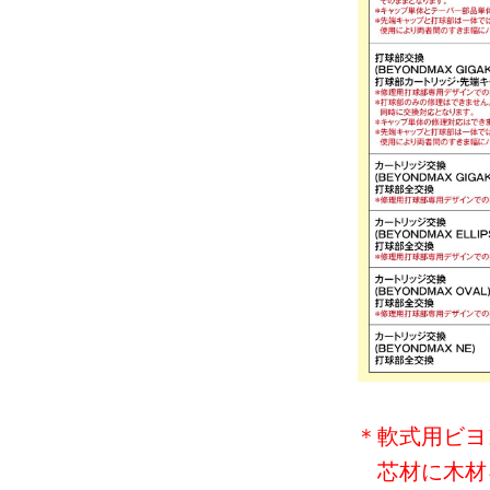
＊軟式用ビヨ
芯材に木材