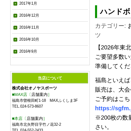
2017年1月
ハンドボ
2016年12月
カテゴリー:
2016年11月
ツ
2016年10月
【2026年東
2016年9月
ご要望多数い
準備してくだ
当店について
福島といえば
株式会社オノヤスポーツ
販売は、大会
■MAX店〔
店舗案内
］
ご予約はこち
福島市曽根田町1-18 MAXふくしま3F
TEL.024-573-8607
https://sgfm.
※200枚の
■本店〔
店舗案内
］
福島市北矢野目字竹ノ花32-2
さい。
TEL.024-552-2433