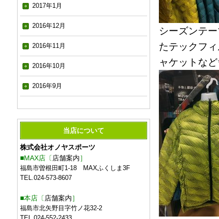
2017年1月
2016年12月
シーズンテー
たテックフィ
2016年11月
ャケットなど
2016年10月
2016年9月
当店について
株式会社オノヤスポーツ
■MAX店〔
店舗案内
］
福島市曽根田町1-18 MAXふくしま3F
TEL.024-573-8607
■本店〔
店舗案内
］
福島市北矢野目字竹ノ花32-2
TEL.024-552-2433