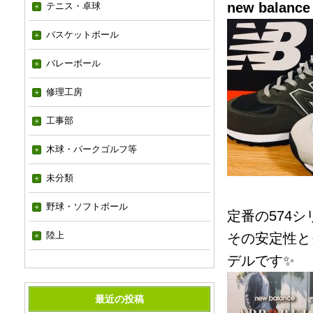
new balance
テニス・卓球
バスケットボール
バレーボール
修理工房
工事部
木球・パークゴルフ等
未分類
野球・ソフトボール
定番の574シ
陸上
その安定性と
デルです✨
最近の投稿