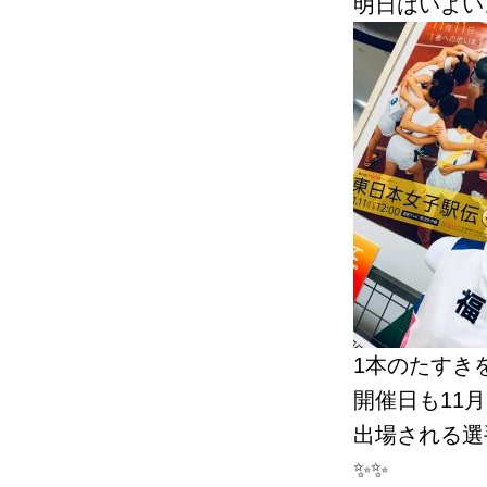
明日はいよい
1本のたすきを
開催日も11月
出場される選
✨✨