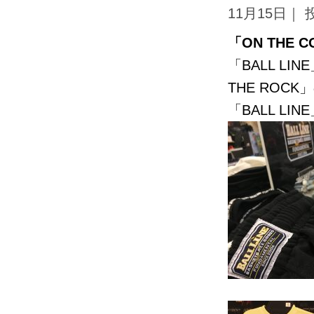
11月15日｜
「ON THE 
「BALL L
THE ROC
「BALL LIN