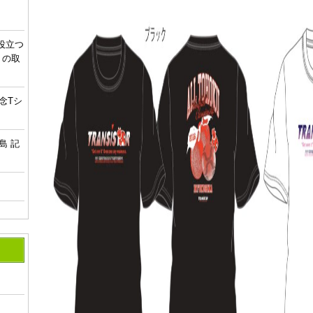
役立つ
 の取
念Tシ
島 記