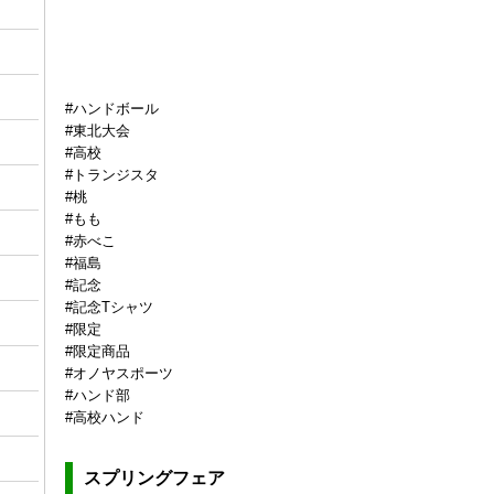
#ハンドボール
#東北大会
#高校
#トランジスタ
#桃
#もも
#赤べこ
#福島
#記念
#記念Tシャツ
#限定
#限定商品
#オノヤスポーツ
#ハンド部
#高校ハンド
スプリングフェア