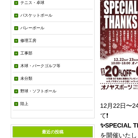
テニス・卓球
バスケットボール
バレーボール
修理工房
工事部
木球・パークゴルフ等
未分類
野球・ソフトボール
陸上
12月22日
て❗️
✨SPECIAL 
最近の投稿
を開催いたしま