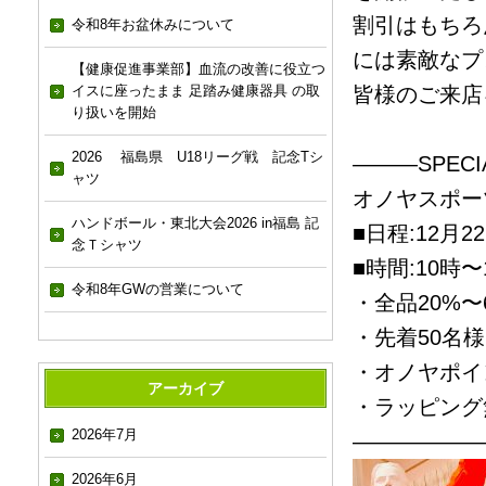
割引はもちろ
令和8年お盆休みについて
には素敵なプ
【健康促進事業部】血流の改善に役立つ
イスに座ったまま 足踏み健康器具 の取
皆様のご来店
り扱いを開始
2026 福島県 U18リーグ戦 記念Tシ
———SPECI
ャツ
オノヤスポー
ハンドボール・東北大会2026 in福島 記
■日程:12月22
念Ｔシャツ
■時間:10時〜
令和8年GWの営業について
・全品20%〜
・先着50名
・オノヤポイ
アーカイブ
・ラッピング
2026年7月
——————
2026年6月