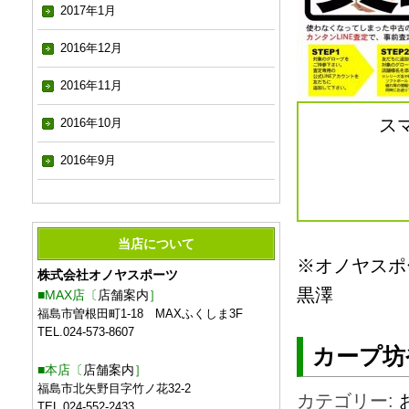
2017年1月
2016年12月
2016年11月
ス
2016年10月
2016年9月
当店について
※オノヤスポ
株式会社オノヤスポーツ
黒澤
■MAX店〔
店舗案内
］
福島市曽根田町1-18 MAXふくしま3F
TEL.024-573-8607
カープ坊
■本店〔
店舗案内
］
福島市北矢野目字竹ノ花32-2
カテゴリー:
TEL.024-552-2433