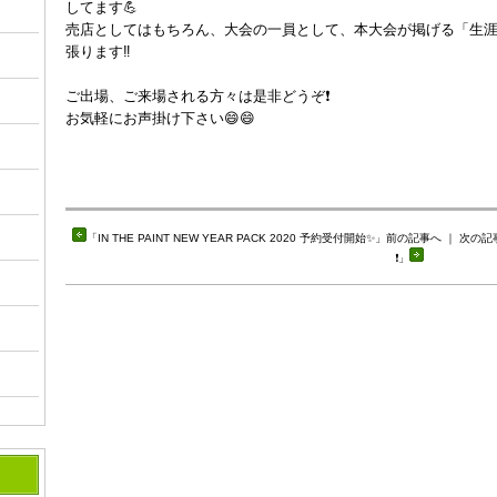
してます
💪
売店としてはもちろん、大会の一員として、本大会が掲げる「生
張ります‼️
ご出場、ご来場される方々は是非どうぞ❗️
お気軽にお声掛け下さい😄😄
「
IN THE PAINT NEW YEAR PACK 2020 予約受付開始✨
」前の記事へ ｜ 次の記
❗️
」