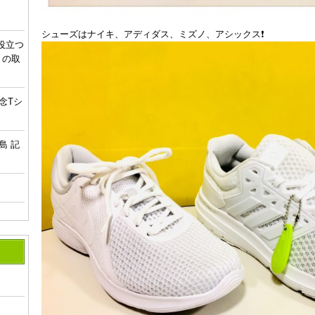
シューズはナイキ、アディダス、ミズノ、アシックス❗️
役立つ
 の取
念Tシ
島 記