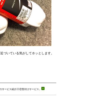
に近づいている気がしてホッとします。
サービス紹介💁‍♂️②型付けサービス
」