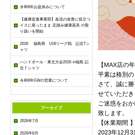
令和8年お盆休みについて
【健康促進事業部】血流の改善に役立つ
イスに座ったまま 足踏み健康器具 の取
り扱いを開始
2026 福島県 U18リーグ戦 記念Tシ
ャツ
ハンドボール・東北大会2026 in福島 記
【MAX店の
念Ｔシャツ
平素は格別の
令和8年GWの営業について
さて、誠に勝
せていただき
ご迷惑をおか
アーカイブ
致します。
2026年7月
【休業期間 
2023年12月
2026年6月