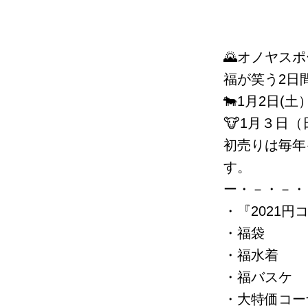
🌄オノヤスポ
福が笑う2日
🐄1月2日(土
🐮1月３日（日
初売りは毎年
す。
ー・－・－・
・『2021円
・福袋
・福水着
・福バスケ
・大特価コー