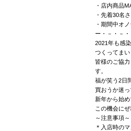
・店内商品MA
・先着30名
・期間中オノ
ー・－・－・
2021年も
つくってまい
皆様のご協力
す。
福が笑う2日
買おうか迷っ
新年から始め
この機会にぜ
～注意事項～
＊入店時のマ