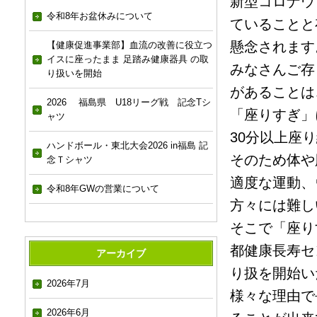
新型コロナウ
令和8年お盆休みについて
ていることと
懸念されます
【健康促進事業部】血流の改善に役立つ
イスに座ったまま 足踏み健康器具 の取
みなさんご存
り扱いを開始
があることは
2026 福島県 U18リーグ戦 記念Tシ
「座りすぎ」
ャツ
30分以上座
ハンドボール・東北大会2026 in福島 記
そのため体や
念Ｔシャツ
適度な運動、
令和8年GWの営業について
方々には難し
そこで「座り
都健康長寿セ
アーカイブ
り扱を開始い
2026年7月
様々な理由で
2026年6月