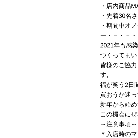
・店内商品MA
・先着30名
・期間中オノ
ー・－・－・
2021年も
つくってまい
皆様のご協力
す。
福が笑う2日
買おうか迷っ
新年から始め
この機会にぜ
～注意事項～
＊入店時のマ