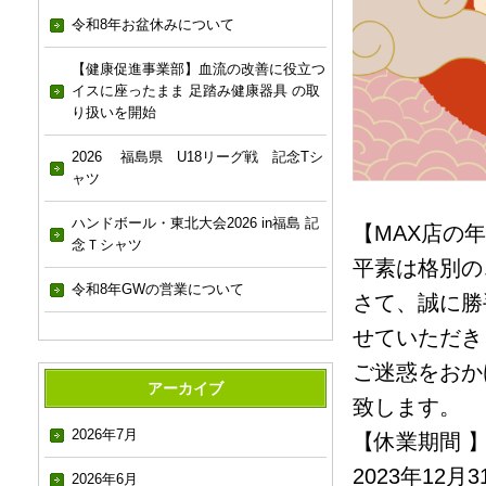
令和8年お盆休みについて
【健康促進事業部】血流の改善に役立つ
イスに座ったまま 足踏み健康器具 の取
り扱いを開始
2026 福島県 U18リーグ戦 記念Tシ
ャツ
ハンドボール・東北大会2026 in福島 記
【MAX店の
念Ｔシャツ
平素は格別の
令和8年GWの営業について
さて、誠に勝
せていただき
ご迷惑をおか
アーカイブ
致します。
2026年7月
【休業期間 
2023年12月
2026年6月