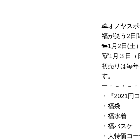
🌄オノヤスポ
福が笑う2日
🐄1月2日(土
🐮1月３日（日
初売りは毎年
す。
ー・－・－・
・『2021円
・福袋
・福水着
・福バスケ
・大特価コー