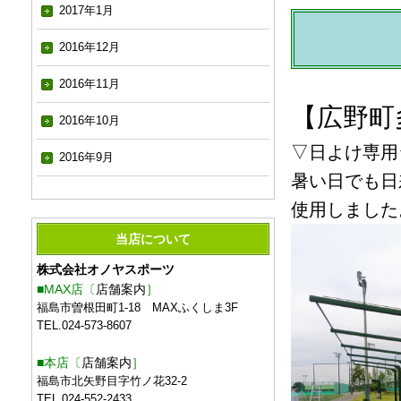
2017年1月
2016年12月
2016年11月
【広野町
2016年10月
▽日よけ専用
2016年9月
暑い日でも日
使用しました
当店について
株式会社オノヤスポーツ
■MAX店〔
店舗案内
］
福島市曽根田町1-18 MAXふくしま3F
TEL.024-573-8607
■本店〔
店舗案内
］
福島市北矢野目字竹ノ花32-2
TEL.024-552-2433