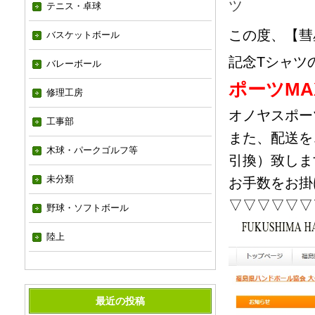
ツ
テニス・卓球
この度、【彗
バスケットボール
記念Tシャツ
バレーボール
ポーツMA
修理工房
オノヤスポー
工事部
また、配送を
木球・パークゴルフ等
引換）致しま
未分類
お手数をお掛
▽▽▽▽▽▽
野球・ソフトボール
陸上
最近の投稿