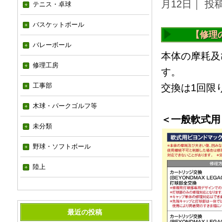
月12日｜ 
テニス・卓球
バスケットボール
【修理
バレーボール
本体の摩耗及
修理工房
す。
工事部
交換は1回限
木球・パークゴルフ等
＜一般軟式用
未分類
野球・ソフトボール
陸上
最近の投稿