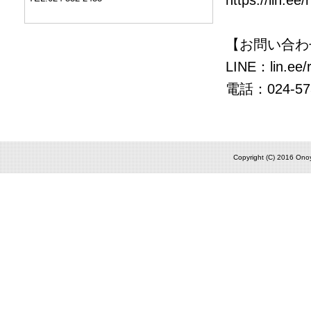
https://lin.ee
【お問い合わ
LINE：lin.ee/
電話：024-573
Copyright (C) 2016 Onoy