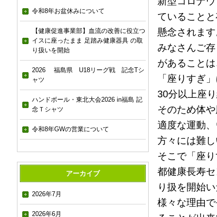
新型コロナウ
令和8年お盆休みについて
ていることと
懸念されます
【健康促進事業部】血流の改善に役立つ
イスに座ったまま 足踏み健康器具 の取
みなさんご存
り扱いを開始
があることは
2026 福島県 U18リーグ戦 記念Tシ
「座りすぎ」
ャツ
30分以上座
ハンドボール・東北大会2026 in福島 記
そのため体や
念Ｔシャツ
適度な運動、
令和8年GWの営業について
方々には難し
そこで「座り
都健康長寿セ
アーカイブ
り扱を開始い
2026年7月
様々な理由で
2026年6月