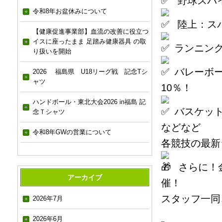
野球スパイ
令和8年お盆休みについて
陸上：スパ
【健康促進事業部】血流の改善に役立つ
イスに座ったまま 足踏み健康器具 の取
ランニング
り扱いを開始
バレーボ
2026 福島県 U18リーグ戦 記念Tシ
ャツ
10％！
ハンドボール・東北大会2026 in福島 記
バスケット
念Ｔシャツ
などなど
令和8年GWの営業について
各競技の最新
さらに！
アーカイブ
催！
スタッフ一同
2026年7月
2026年6月